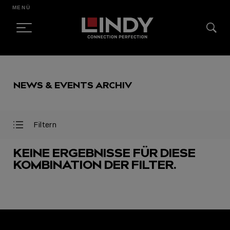
MENÜ
SKIP
TO
NEWS & EVENTS ARCHIV
CONTENT
Filtern
Filter
Filter
öffnen
schließen
KEINE ERGEBNISSE FÜR DIESE
KOMBINATION DER FILTER.
AUSGEWÄHLT