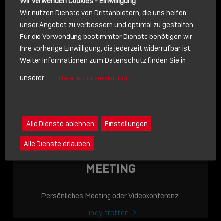
Wir verwenden Cookies - Einwilligung
Wir nutzen Dienste von Drittanbietern, die uns helfen
unser Angebot zu verbessern und optimal zu gestalten.
Für die Verwendung bestimmter Dienste benötigen wir
NACHRICHT
Ihre vorherige Einwilligung, die jederzeit widerrufbar ist.
Weiter Informationen zum Datenschutz finden Sie in
Schreiben Sie lieber? Dann schicken Sie uns gerne eine
unserer
Datenschutzerklärung
Nachricht
Eine Nachricht an Lindy senden
LINDY ACADEMY
Alle Dienste ablehnen
Einstellungen
JETZT ONLINE
Alle Dienste erlauben
VERFÜGBAR: DIE
LINDY ACADEMY –
MEETING
WISSEN, DAS
VERBINDET!
Persönliches Meeting oder Videokonferenz.
Sho
Lindy treffen
shar