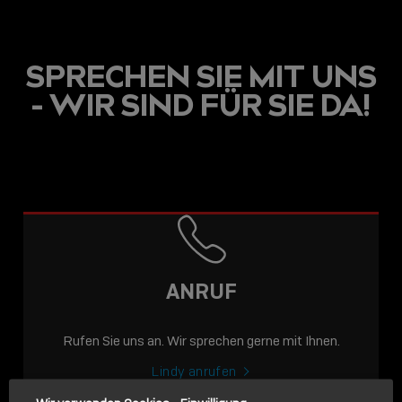
SPRECHEN SIE MIT UNS
- WIR SIND FÜR SIE DA!
USB C
USB-C ÜBER LANGE
DISTANZEN: AKTIVE
USB-C-KABEL FÜR
STABILE 10 GBIT/S BIS
ANRUF
15 M
Rufen Sie uns an. Wir sprechen gerne mit Ihnen.
Sho
shar
Lindy anrufen
icon