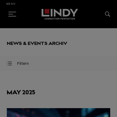
MENÜ
SKIP
TO
NEWS & EVENTS ARCHIV
CONTENT
Filtern
Filter
Filter
öffnen
schließen
AUSGEWÄHLT
MAY 2025