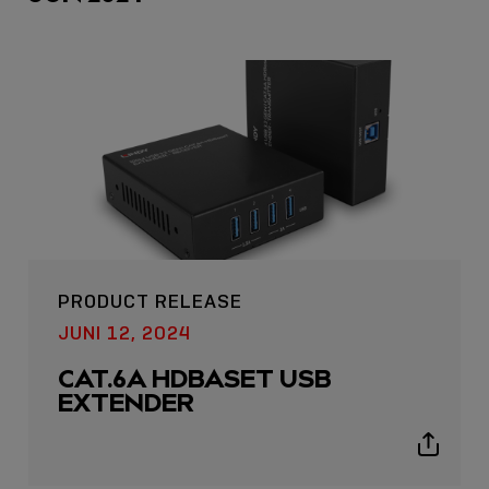
LINDY ACADEMY
PRODUCT RELEASE
JETZT ONLINE
VERFÜGBAR: DIE
JUNI 12, 2024
LINDY ACADEMY –
CAT.6A HDBASET USB
WISSEN, DAS
EXTENDER
VERBINDET!
Show
Sho
sharing
shar