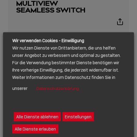
MULTIVIEW
SEAMLESS SWITCH
Show
sharing
icons
Wir verwenden Cookies - Einwilligung
Wir nutzen Dienste von Drittanbietern, die uns helfen
unser Angebot zu verbessern und optimal zu gestalten.
Für die Verwendung bestimmter Dienste benötigen wir
Ihre vorherige Einwilligung, die jederzeit widerrufbar ist.
Weiter Informationen zum Datenschutz finden Sie in
unserer
Datenschutzerklärung
PRODUCT RELEASE
Alle Dienste ablehnen
Einstellungen
FEBRUAR 01, 2024
Alle Dienste erlauben
STAND ALONE 3×3