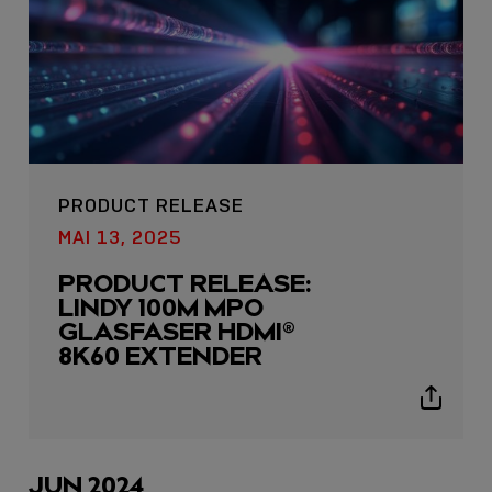
PRODUCT RELEASE
USB C
MAI 13, 2025
USB-C ÜBER LANGE
PRODUCT RELEASE:
DISTANZEN: AKTIVE
LINDY 100M MPO
USB-C-KABEL FÜR
GLASFASER HDMI®
STABILE 10 GBIT/S BIS
8K60 EXTENDER
15 M
Show
sharing
Sho
icons
shar
icon
JUN 2024