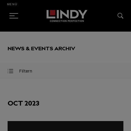
MENÜ
SKIP
TO
NEWS & EVENTS ARCHIV
CONTENT
Filtern
Filter
Filter
öffnen
schließen
AUSGEWÄHLT
OCT 2023