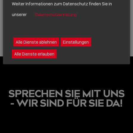
STRATEGISCHE
Weiter Informationen zum Datenschutz finden Sie in
PARTNERSCHAFT
unserer
Datenschutzerklärung
VON AVER & LINDY
Show
sharing
icons
Alle Dienste ablehnen
Einstellungen
Alle Dienste erlauben
SPRECHEN SIE MIT UNS
- WIR SIND FÜR SIE DA!