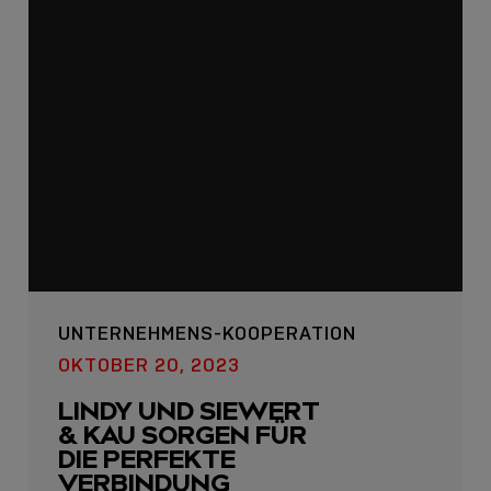
USB C
USB-C ÜBER LANGE
DISTANZEN: AKTIVE
USB-C-KABEL FÜR
UNTERNEHMENS-KOOPERATION
STABILE 10 GBIT/S BIS
OKTOBER 20, 2023
15 M
LINDY UND SIEWERT
Sho
& KAU SORGEN FÜR
shar
DIE PERFEKTE
icon
VERBINDUNG