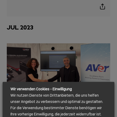
icon
Show
sharing
icons
JUL 2023
Wir verwenden Cookies - Einwilligung
Wir nutzen Dienste von Drittanbietern, die uns helfen
UNTERNEHMENS-KOOPERATION
unser Angebot zu verbessern und optimal zu gestalten.
Für die Verwendung bestimmter Dienste benötigen wir
JULI 06, 2023
Ihre vorherige Einwilligung, die jederzeit widerrufbar ist.