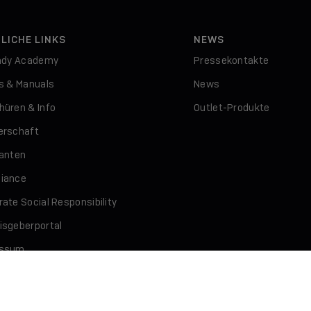
LICHE LINKS
NEWS
indy Academy
Pressekontakte
rs & Manuals
News
hüren & Info
Outlet-Produkte
erschaft
ranten
iance
ate Social Responsibility
isgeberportal
essum
schutz