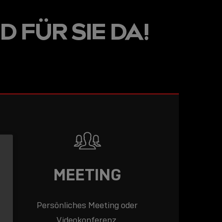
LINE
D FÜR SIE DA!
R: DIE
ADEMY –
DAS
T!
LESEN
MEETING
Persönliches Meeting oder
Videokonferenz.