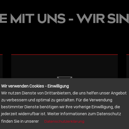
JETZT ON
 MIT UNS - WIR SIN
E
VERFÜGBA
LINDY AC
WISSEN, 
VERBINDE
LESEN
Wir verwenden Cookies - Einwilligung
Wir nutzen Dienste von Drittanbietern, die uns helfen unser Angebot
NACHRICHT
zu verbessern und optimal zu gestalten. Für die Verwendung
bestimmter Dienste benötigen wir Ihre vorherige Einwilligung, die
jederzeit widerrufbar ist. Weiter Informationen zum Datenschutz
Schreiben Sie lieber? Dann schicken
finden Sie in unserer
Datenschutzerklärung
Sie uns gerne eine Nachricht