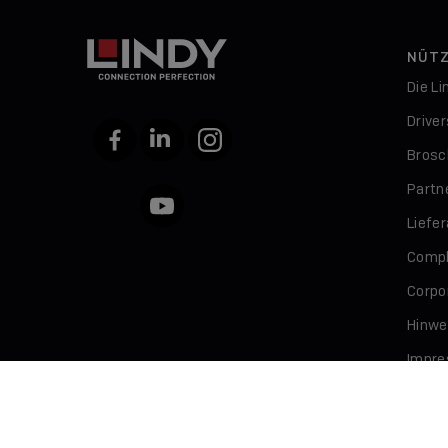
NÜTZ
Die L
Drive
Facebook
LinkedIn
Instagram
Brosc
Partn
YouTube
Liefe
Compl
Corpor
Hinwe
Impr
Daten