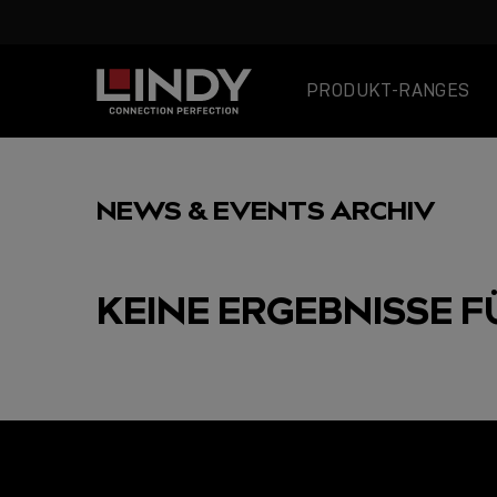
PRODUKT-RANGES
SKIP
TO
NEWS & EVENTS ARCHIV
CONTENT
KEINE ERGEBNISSE F
AUSGEWÄHLT
USB C