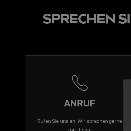
USB-C ÜBER LANGE
SPRECHEN SIE
DISTANZEN: AKTIV
USB-C-KABEL FÜR
STABILE 10 GBIT/S
BIS 15 M
ANRUF
Rufen Sie uns an. Wir sprechen gerne
mit Ihnen.