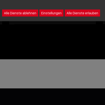
Eine Nachricht an Lindy senden
Alle Dienste ablehnen
Einstellungen
Alle Dienste erlauben