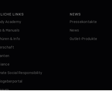
LICHE LINKS
NEWS
indy Academy
Pressekontakte
rs & Manuals
News
hüren & Info
Outlet-Produkte
erschaft
ranten
iance
ate Social Responsibility
isgeberportal
essum
schutz