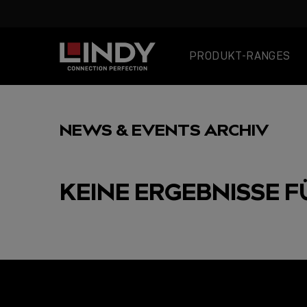
PRODUKT-RANGES
SKIP
TO
NEWS & EVENTS ARCHIV
CONTENT
KEINE ERGEBNISSE F
AUSGEWÄHLT
USB C