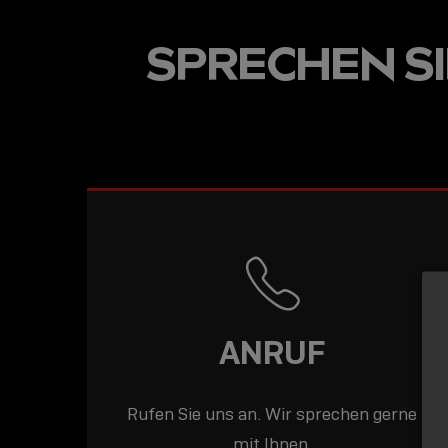
USB-C ÜBER LANGE
SPRECHEN SIE
DISTANZEN: AKTIV
USB-C-KABEL FÜR
STABILE 10 GBIT/S
BIS 15 M
ANRUF
Rufen Sie uns an. Wir sprechen gerne
mit Ihnen.