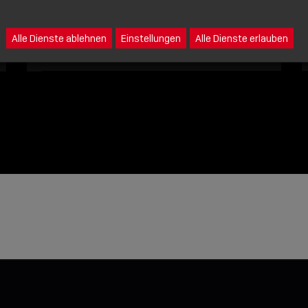
Eine Nachricht an Lindy senden
Alle Dienste ablehnen
Einstellungen
Alle Dienste erlauben