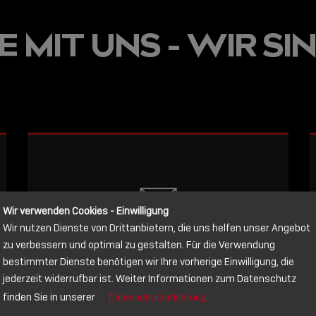
JETZT ON
 MIT UNS - WIR SIN
E
VERFÜGBA
LINDY AC
WISSEN, 
VERBINDE
LESEN
Wir verwenden Cookies - Einwilligung
Wir nutzen Dienste von Drittanbietern, die uns helfen unser Angebot
NACHRICHT
zu verbessern und optimal zu gestalten. Für die Verwendung
bestimmter Dienste benötigen wir Ihre vorherige Einwilligung, die
jederzeit widerrufbar ist. Weiter Informationen zum Datenschutz
Schreiben Sie lieber? Dann schicken
finden Sie in unserer
Datenschutzerklärung
Sie uns gerne eine Nachricht