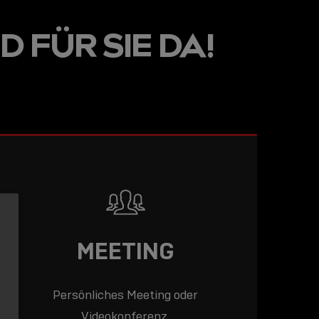
LINE
D FÜR SIE DA!
R: DIE
ADEMY –
DAS
T!
LESEN
MEETING
Persönliches Meeting oder
Videokonferenz.