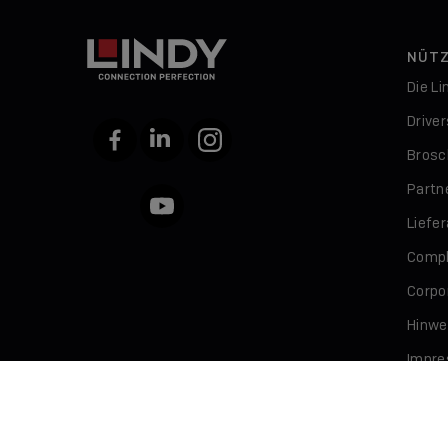
NÜTZ
Die L
Drive
Facebook
LinkedIn
Instagram
Brosc
Partn
YouTube
Liefe
Compl
Corpor
Hinwe
Impr
Daten