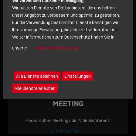
Wir verwenden Cookies - Einwilligung
Wir nutzen Dienste von Drittanbietern, die uns helfen
unser Angebot zu verbessern und optimal zu gestalten.
Für die Verwendung bestimmter Dienste benötigen wir
NACHRICHT
Ihre vorherige Einwilligung, die jederzeit widerrufbar ist.
Weiter Informationen zum Datenschutz finden Sie in
Schreiben Sie lieber? Dann schicken Sie uns gerne eine
unserer
Datenschutzerklärung
Nachricht
Eine Nachricht an Lindy senden
LINDY ACADEMY
Alle Dienste ablehnen
Einstellungen
JETZT ONLINE
Alle Dienste erlauben
VERFÜGBAR: DIE
LINDY ACADEMY –
MEETING
WISSEN, DAS
VERBINDET!
Persönliches Meeting oder Videokonferenz.
Sho
Lindy treffen
shar