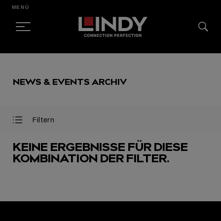
MENÜ
SKIP
TO
NEWS & EVENTS ARCHIV
CONTENT
Filtern
Filter
Filter
öffnen
schließen
KEINE ERGEBNISSE FÜR DIESE
KOMBINATION DER FILTER.
AUSGEWÄHLT