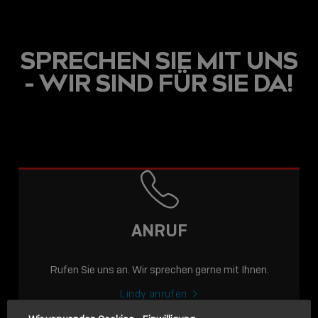
SPRECHEN SIE MIT UNS
- WIR SIND FÜR SIE DA!
USB C
USB-C ÜBER LANGE
DISTANZEN: AKTIVE
USB-C-KABEL FÜR
STABILE 10 GBIT/S BIS
ANRUF
15 M
Rufen Sie uns an. Wir sprechen gerne mit Ihnen.
Sho
shar
Lindy anrufen
icon