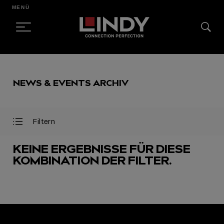
MENÜ
SKIP
TO
NEWS & EVENTS ARCHIV
CONTENT
Filtern
Filter
Filter
öffnen
schließen
KEINE ERGEBNISSE FÜR DIESE
KOMBINATION DER FILTER.
AUSGEWÄHLT