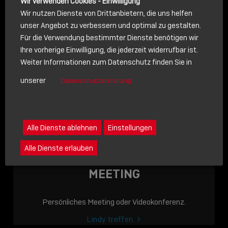
Wir verwenden Cookies - Einwilligung
Wir nutzen Dienste von Drittanbietern, die uns helfen
unser Angebot zu verbessern und optimal zu gestalten.
Für die Verwendung bestimmter Dienste benötigen wir
NACHRICHT
Ihre vorherige Einwilligung, die jederzeit widerrufbar ist.
Weiter Informationen zum Datenschutz finden Sie in
Schreiben Sie lieber? Dann schicken Sie uns gerne eine
unserer
Datenschutzerklärung
Nachricht
Eine Nachricht an Lindy senden
LINDY ACADEMY
Alle Dienste ablehnen
Einstellungen
JETZT ONLINE
Alle Dienste erlauben
VERFÜGBAR: DIE
LINDY ACADEMY –
MEETING
WISSEN, DAS
VERBINDET!
Persönliches Meeting oder Videokonferenz.
Sho
Lindy treffen
shar