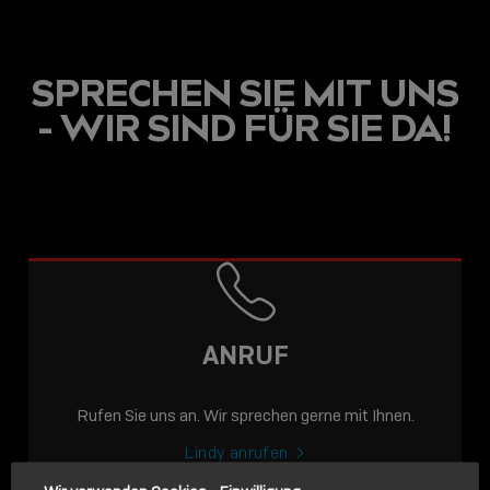
SPRECHEN SIE MIT UNS
- WIR SIND FÜR SIE DA!
USB C
USB-C ÜBER LANGE
DISTANZEN: AKTIVE
USB-C-KABEL FÜR
STABILE 10 GBIT/S BIS
ANRUF
15 M
Rufen Sie uns an. Wir sprechen gerne mit Ihnen.
Sho
shar
Lindy anrufen
icon