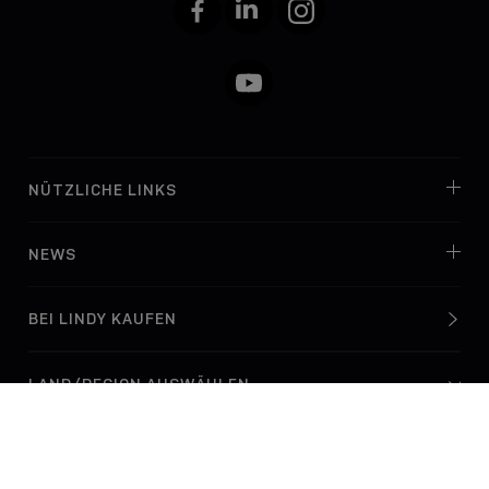
Facebook
LinkedIn
Instagram
YouTube
NÜTZLICHE LINKS
NEWS
BEI LINDY KAUFEN
© Lindy Electronics Ltd. & Lindy-Elektronik GmbH 2026