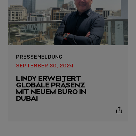
PRESSEMELDUNG
USB C
SEPTEMBER 30, 2024
USB-C ÜBER LANGE
LINDY ERWEITERT
DISTANZEN: AKTIVE
GLOBALE PRÄSENZ
USB-C-KABEL FÜR
MIT NEUEM BÜRO IN
STABILE 10 GBIT/S BIS
DUBAI
15 M
Show
sharing
Sho
icons
shar
icon