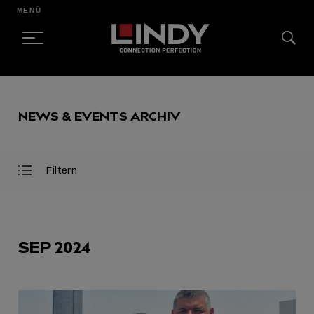
MENÜ
SKIP
TO
NEWS & EVENTS ARCHIV
CONTENT
Filtern
Filter
Filter
öffnen
schließen
AUSGEWÄHLT
SEP 2024