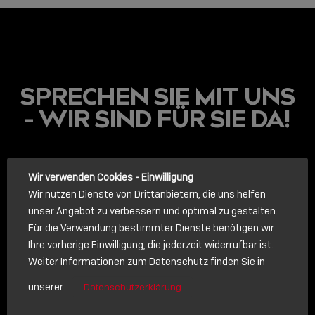
SPRECHEN SIE MIT UNS
- WIR SIND FÜR SIE DA!
LINDY ACADEMY
Wir verwenden Cookies - Einwilligung
Wir nutzen Dienste von Drittanbietern, die uns helfen
JETZT ONLINE
unser Angebot zu verbessern und optimal zu gestalten.
VERFÜGBAR: DIE
LINDY ACADEMY –
Für die Verwendung bestimmter Dienste benötigen wir
WISSEN, DAS
Ihre vorherige Einwilligung, die jederzeit widerrufbar ist.
VERBINDET!
Weiter Informationen zum Datenschutz finden Sie in
ANRUF
unserer
Datenschutzerklärung
Sho
Rufen Sie uns an. Wir sprechen gerne mit Ihnen.
shar