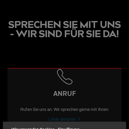
SPRECHEN SIE MIT UNS
- WIR SIND FÜR SIE DA!
USB C
USB-C ÜBER LANGE
DISTANZEN: AKTIVE
USB-C-KABEL FÜR
STABILE 10 GBIT/S BIS
ANRUF
15 M
Rufen Sie uns an. Wir sprechen gerne mit Ihnen.
Sho
shar
Lindy anrufen
icon