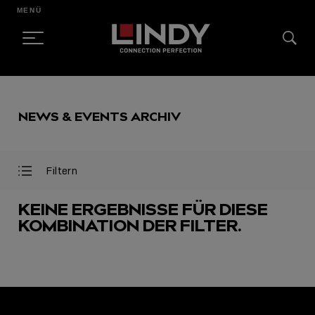
MENÜ
SKIP
TO
NEWS & EVENTS ARCHIV
CONTENT
Filtern
Filter
Filter
öffnen
schließen
KEINE ERGEBNISSE FÜR DIESE
KOMBINATION DER FILTER.
AUSGEWÄHLT