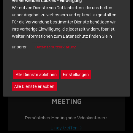
Wir verwenden Cookies - Einwilligung
Wir nutzen Dienste von Drittanbietern, die uns helfen
unser Angebot zu verbessern und optimal zu gestalten.
Für die Verwendung bestimmter Dienste benötigen wir
NACHRICHT
Ihre vorherige Einwilligung, die jederzeit widerrufbar ist.
Weiter Informationen zum Datenschutz finden Sie in
Schreiben Sie lieber? Dann schicken Sie uns gerne eine
unserer
Datenschutzerklärung
Nachricht
Eine Nachricht an Lindy senden
LINDY ACADEMY
Alle Dienste ablehnen
Einstellungen
JETZT ONLINE
Alle Dienste erlauben
VERFÜGBAR: DIE
LINDY ACADEMY –
MEETING
WISSEN, DAS
VERBINDET!
Persönliches Meeting oder Videokonferenz.
Sho
Lindy treffen
shar