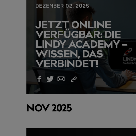
DEZEMBER 02, 2025
USB-C ÜBER LANGE
JETZT ONLINE
DISTANZEN: AKTIV
VERFÜGBAR: DIE
USB-C-KABEL FÜR
LINDY ACADEMY –
STABILE 10 GBIT/S
WISSEN, DAS
BIS 15 M
VERBINDET!
Link
Facebook
Twitter
Email
kopieren
NOV 2025