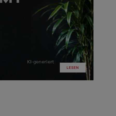
LINE
R: DIE
ADEMY –
DAS
T!
LESEN
LESEN