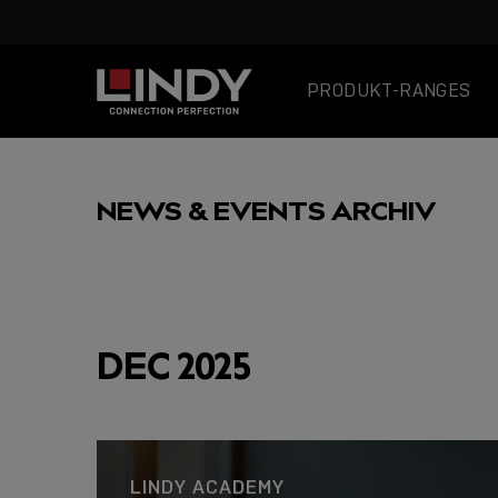
PRODUKT-RANGES
SKIP
TO
NEWS & EVENTS ARCHIV
CONTENT
AUSGEWÄHLT
DEC 2025
USB C
LINDY ACADEMY