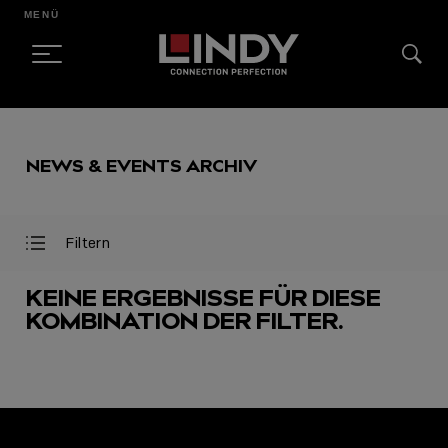
MENÜ
SKIP
TO
NEWS & EVENTS ARCHIV
CONTENT
Filtern
Filter
Filter
öffnen
schließen
KEINE ERGEBNISSE FÜR DIESE
KOMBINATION DER FILTER.
AUSGEWÄHLT