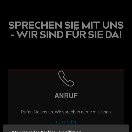
SPRECHEN SIE MIT UNS
- WIR SIND FÜR SIE DA!
USB C
USB-C ÜBER LANGE
DISTANZEN: AKTIVE
USB-C-KABEL FÜR
STABILE 10 GBIT/S BIS
ANRUF
15 M
Rufen Sie uns an. Wir sprechen gerne mit Ihnen.
Sho
shar
Lindy anrufen
icon