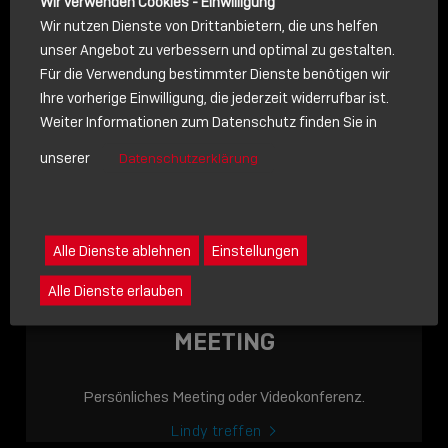
Wir verwenden Cookies - Einwilligung
Wir nutzen Dienste von Drittanbietern, die uns helfen
unser Angebot zu verbessern und optimal zu gestalten.
Für die Verwendung bestimmter Dienste benötigen wir
NACHRICHT
Ihre vorherige Einwilligung, die jederzeit widerrufbar ist.
Weiter Informationen zum Datenschutz finden Sie in
Schreiben Sie lieber? Dann schicken Sie uns gerne eine
unserer
Datenschutzerklärung
Nachricht
Eine Nachricht an Lindy senden
LINDY ACADEMY
Alle Dienste ablehnen
Einstellungen
JETZT ONLINE
Alle Dienste erlauben
VERFÜGBAR: DIE
LINDY ACADEMY –
MEETING
WISSEN, DAS
VERBINDET!
Persönliches Meeting oder Videokonferenz.
Sho
Lindy treffen
shar