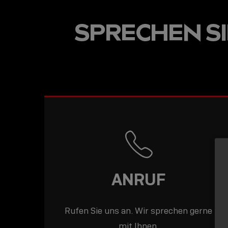
USB-C ÜBER LANGE
SPRECHEN SIE
DISTANZEN: AKTIV
USB-C-KABEL FÜR
STABILE 10 GBIT/S
BIS 15 M
ANRUF
Rufen Sie uns an. Wir sprechen gerne
mit Ihnen.