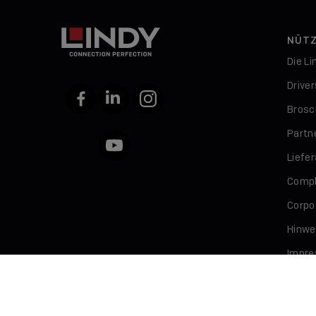
NÜTZ
Die L
Drive
Facebook
LinkedIn
Instagram
Brosc
Partn
YouTube
Liefe
Compl
Corpor
Hinwe
Impr
Daten