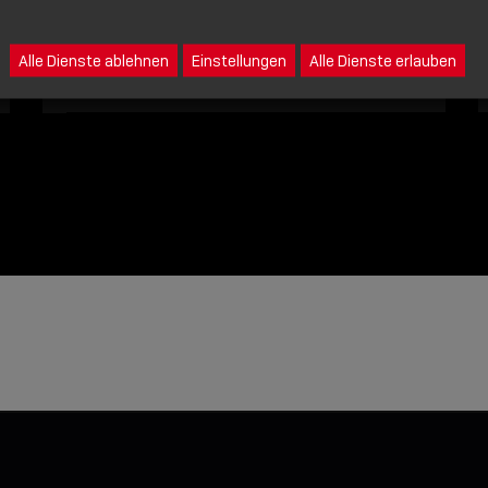
Eine Nachricht an Lindy senden
Alle Dienste ablehnen
Einstellungen
Alle Dienste erlauben