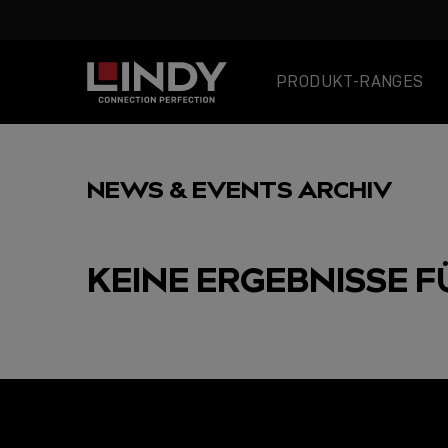
PRODUKT-RANGES
SKIP
TO
NEWS & EVENTS ARCHIV
CONTENT
KEINE ERGEBNISSE F
AUSGEWÄHLT
USB C