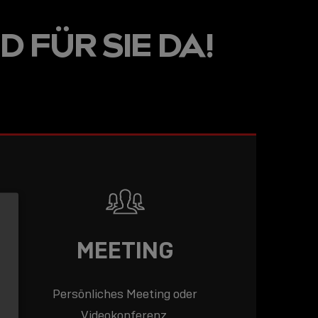
LINE
D FÜR SIE DA!
R: DIE
ADEMY –
DAS
T!
LESEN
MEETING
Persönliches Meeting oder
Videokonferenz.