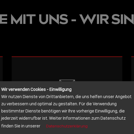
JETZT ON
 MIT UNS - WIR SIN
E
VERFÜGBA
LINDY AC
WISSEN, 
VERBINDE
LESEN
Wir verwenden Cookies - Einwilligung
Wir nutzen Dienste von Drittanbietern, die uns helfen unser Angebot
NACHRICHT
zu verbessern und optimal zu gestalten. Für die Verwendung
bestimmter Dienste benötigen wir Ihre vorherige Einwilligung, die
jederzeit widerrufbar ist. Weiter Informationen zum Datenschutz
Schreiben Sie lieber? Dann schicken
finden Sie in unserer
Datenschutzerklärung
Sie uns gerne eine Nachricht