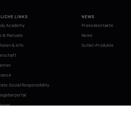
LICHE LINKS
NEWS
indy Academy
Pressekontakte
rs & Manuals
News
hüren & Info
Outlet-Produkte
erschaft
ranten
iance
ate Social Responsibility
isgeberportal
essum
schutz