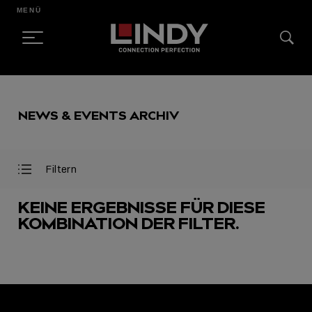
MENÜ
SKIP
TO
NEWS & EVENTS ARCHIV
CONTENT
Filtern
Filter
Filter
öffnen
schließen
KEINE ERGEBNISSE FÜR DIESE
KOMBINATION DER FILTER.
AUSGEWÄHLT