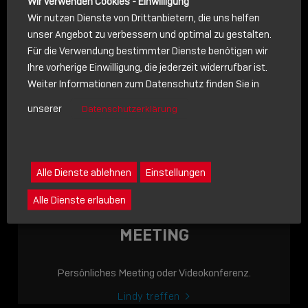
Wir verwenden Cookies - Einwilligung
Wir nutzen Dienste von Drittanbietern, die uns helfen
unser Angebot zu verbessern und optimal zu gestalten.
Für die Verwendung bestimmter Dienste benötigen wir
NACHRICHT
Ihre vorherige Einwilligung, die jederzeit widerrufbar ist.
Weiter Informationen zum Datenschutz finden Sie in
Schreiben Sie lieber? Dann schicken Sie uns gerne eine
unserer
Datenschutzerklärung
Nachricht
Eine Nachricht an Lindy senden
LINDY ACADEMY
Alle Dienste ablehnen
Einstellungen
JETZT ONLINE
Alle Dienste erlauben
VERFÜGBAR: DIE
LINDY ACADEMY –
MEETING
WISSEN, DAS
VERBINDET!
Persönliches Meeting oder Videokonferenz.
Sho
Lindy treffen
shar