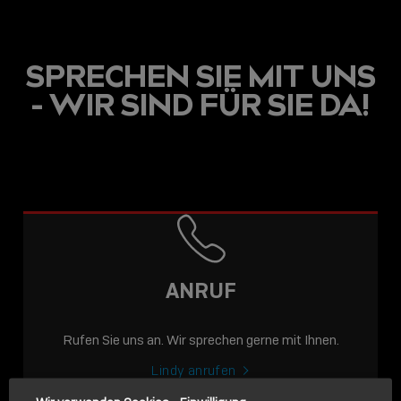
SPRECHEN SIE MIT UNS
- WIR SIND FÜR SIE DA!
USB C
USB-C ÜBER LANGE
DISTANZEN: AKTIVE
USB-C-KABEL FÜR
STABILE 10 GBIT/S BIS
ANRUF
15 M
Rufen Sie uns an. Wir sprechen gerne mit Ihnen.
Sho
shar
Lindy anrufen
icon