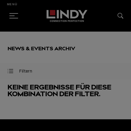
MENÜ
SKIP
TO
NEWS & EVENTS ARCHIV
CONTENT
Filtern
Filter
Filter
öffnen
schließen
KEINE ERGEBNISSE FÜR DIESE
KOMBINATION DER FILTER.
AUSGEWÄHLT