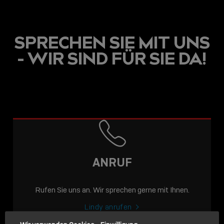
SPRECHEN SIE MIT UNS
- WIR SIND FÜR SIE DA!
USB C
USB-C ÜBER LANGE
DISTANZEN: AKTIVE
USB-C-KABEL FÜR
STABILE 10 GBIT/S BIS
ANRUF
15 M
Rufen Sie uns an. Wir sprechen gerne mit Ihnen.
Sho
shar
Lindy anrufen
icon