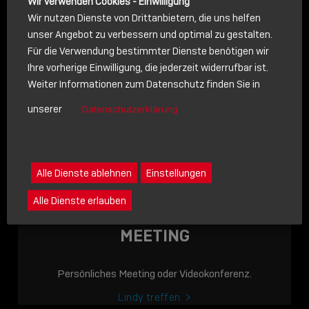
Wir verwenden Cookies - Einwilligung
Wir nutzen Dienste von Drittanbietern, die uns helfen
unser Angebot zu verbessern und optimal zu gestalten.
Für die Verwendung bestimmter Dienste benötigen wir
NACHRICHT
Ihre vorherige Einwilligung, die jederzeit widerrufbar ist.
Weiter Informationen zum Datenschutz finden Sie in
Schreiben Sie lieber? Dann schicken Sie uns gerne eine
unserer
Datenschutzerklärung
Nachricht
Eine Nachricht an Lindy senden
LINDY ACADEMY
Alle Dienste ablehnen
Einstellungen
JETZT ONLINE
Alle Dienste erlauben
VERFÜGBAR: DIE
LINDY ACADEMY –
MEETING
WISSEN, DAS
VERBINDET!
Persönliches Meeting oder Videokonferenz.
Sho
Lindy treffen
shar