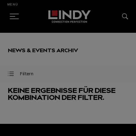
MENÜ
SKIP
TO
NEWS & EVENTS ARCHIV
CONTENT
Filtern
Filter
Filter
öffnen
schließen
KEINE ERGEBNISSE FÜR DIESE
KOMBINATION DER FILTER.
AUSGEWÄHLT