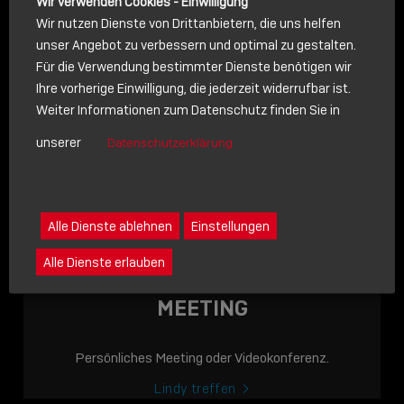
Wir verwenden Cookies - Einwilligung
Wir nutzen Dienste von Drittanbietern, die uns helfen
unser Angebot zu verbessern und optimal zu gestalten.
Für die Verwendung bestimmter Dienste benötigen wir
NACHRICHT
Ihre vorherige Einwilligung, die jederzeit widerrufbar ist.
Weiter Informationen zum Datenschutz finden Sie in
Schreiben Sie lieber? Dann schicken Sie uns gerne eine
unserer
Datenschutzerklärung
Nachricht
Eine Nachricht an Lindy senden
LINDY ACADEMY
Alle Dienste ablehnen
Einstellungen
JETZT ONLINE
Alle Dienste erlauben
VERFÜGBAR: DIE
LINDY ACADEMY –
MEETING
WISSEN, DAS
VERBINDET!
Persönliches Meeting oder Videokonferenz.
Sho
Lindy treffen
shar