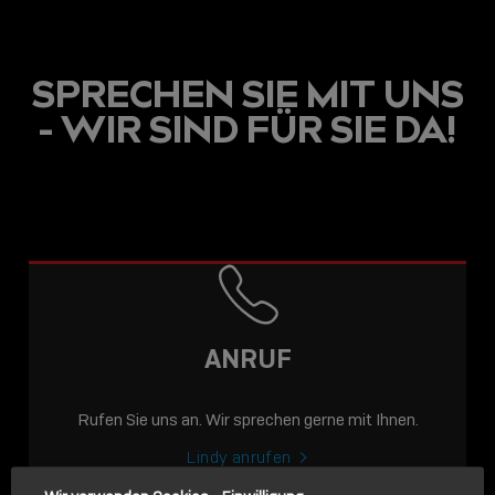
SPRECHEN SIE MIT UNS
- WIR SIND FÜR SIE DA!
USB C
USB-C ÜBER LANGE
DISTANZEN: AKTIVE
USB-C-KABEL FÜR
STABILE 10 GBIT/S BIS
ANRUF
15 M
Rufen Sie uns an. Wir sprechen gerne mit Ihnen.
Sho
shar
Lindy anrufen
icon