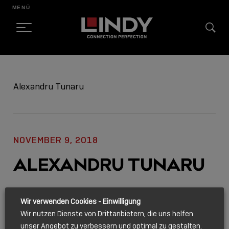
MENÜ
SKIP
TO
Alexandru Tunaru
CONTENT
NOVEMBER 9, 2018
ALEXANDRU TUNARU
Link
Facebook
Twitter
Email
Wir verwenden Cookies - Einwilligung
kopieren
Wir nutzen Dienste von Drittanbietern, die uns helfen
unser Angebot zu verbessern und optimal zu gestalten.