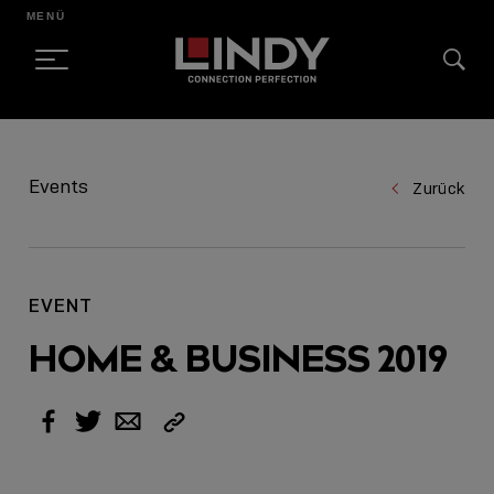
MENÜ
SKIP
TO
Events
Zurück
CONTENT
EVENT
HOME & BUSINESS 2019
Link
Facebook
Twitter
Email
kopieren