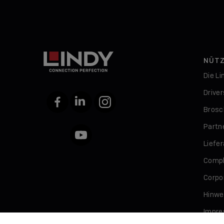
NÜTZ
Die L
Drive
Facebook
LinkedIn
Instagram
Brosc
Partn
YouTube
Liefe
Compl
Corpor
Hinwe
Impr