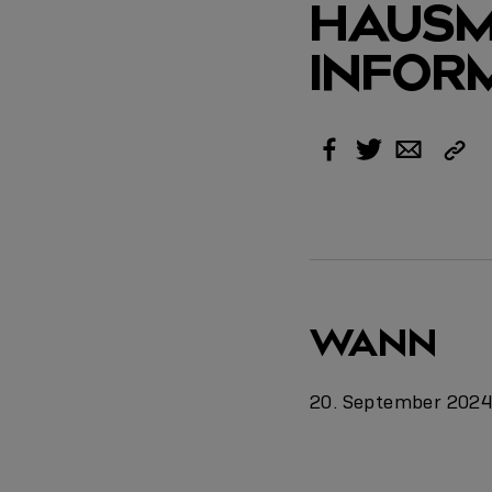
HAUSM
INFOR
Link
Facebook
Twitter
Email
kopi
WANN
20. September 202