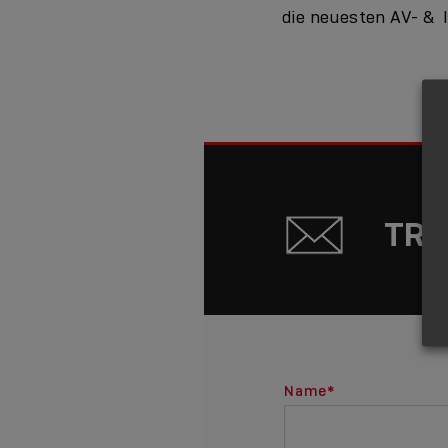
die neuesten AV- & 
TRE
Name
*