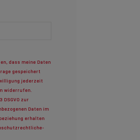
den, dass meine Daten
frage gespeichert
illigung jederzeit
om widerrufen.
13 DSGVO zur
enbezogenen Daten im
beziehung erhalten
nschutzrechtliche-