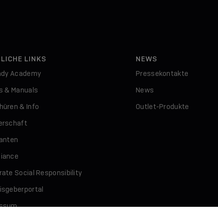
LICHE LINKS
NEWS
indy Academy
Pressekontakte
rs & Manuals
News
hüren & Info
Outlet-Produkte
erschaft
ranten
iance
ate Social Responsibility
isgeberportal
essum