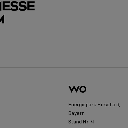
ESSE
M
eren
WO
4
Energiepark Hirschaid,
Bayern
Stand Nr. 4