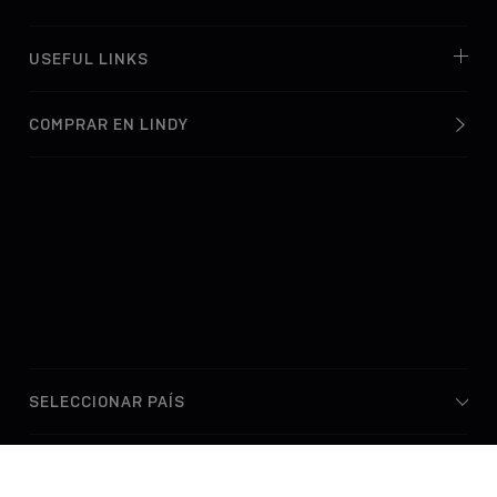
USEFUL LINKS
COMPRAR EN LINDY
© Lindy Electronics Ltd. & Lindy-Elektronik GmbH 2026