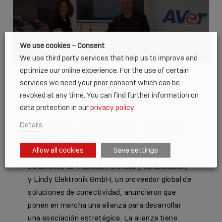
We use cookies – Consent
We use third party services that help us to improve and
optimize our online experience. For the use of certain
services we need your prior consent which can be
ALIANZA ESTRATÉGICA
revoked at any time. You can find further information on
ENTRE AVER Y LINDY
data protection in our
privacy policy
Details
AVer Europe y Lindy colaboran en una alizanza
estratégica para mejorar con soluciones
Allow all cookies
Save settings
conjuntas AVer Europe, un proveedor líder de
soluciones de videoconferencia y colaboración,
y Lindy Elektronik GmbH, un proveedor global de
soluciones de conectividad, anunciaron que
ponen en marcha una alianza para desarrollar
una asociación estratégica. La alianza tiene