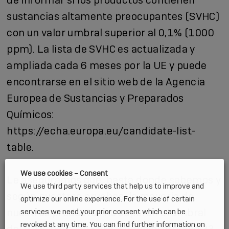
sustancias altamente preocupantes (SVHC)
con un valor umbral superior al 0,1% (1000
ppm). La lista de SVHC es actualizada y
ampliada cada 6 meses por la UE y puede
encontrarse en el sitio web de la Agencia
Europea de Sustancias y Preparados
Químicos:
https://echa.europa.eu/candidate-list-
table
.
We use cookies – Consent
Le aseguramos que, hasta donde sabemos y
We use third party services that help us to improve and
según nuestras pruebas, la mayoría de
optimize our online experience. For the use of certain
nuestros productos no superan el umbral
services we need your prior consent which can be
revoked at any time. You can find further information on
del 0,1% para las SVHC según el artículo 33