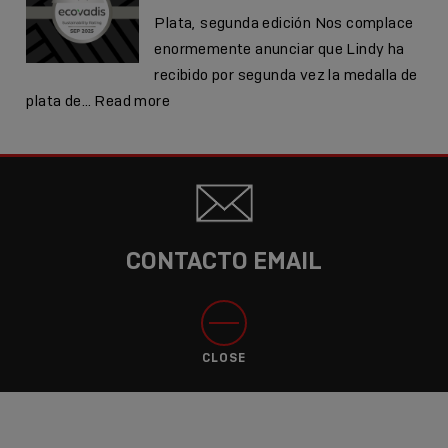
Plata, segunda edición Nos complace
enormemente anunciar que Lindy ha
recibido por segunda vez la medalla de
:
plata de…
Read more
Lindy
vuelve
a
recibir
la
CONTACTO EMAIL
medalla
de
plata
de
EcoVadis
CLOSE
en
2025