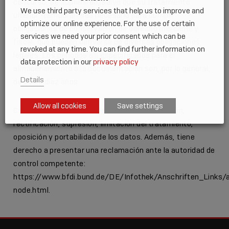
concurso, se suprimirán, salvo que su tratamiento
We use third party services that help us to improve and
ulterior -temporal- sea necesario para cumplir
optimize our online experience. For the use of certain
obligaciones de conservación de derecho mercantil y
services we need your prior consent which can be
fiscal, que pueden derivarse de diversas obligaciones
revoked at any time. You can find further information on
legales. Los periodos allí especificados para el
data protection in our
privacy policy
almacenamiento o la documentación son, por lo general,
Details
de dos a diez años.
Allow all cookies
Save settings
Como interesado, tiene derecho a la información,
rectificación, supresión, limitación del tratamiento,
oposición y portabilidad de los datos. Además, tiene
derecho a presentar una reclamación ante la autoridad de
control competente:
https://www.bfdi.bund.de/DE/Infothek/Anschriften_Links/a
node.html
.