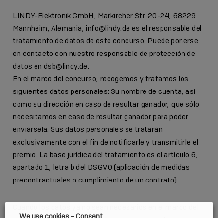
LINDY-Elektronik GmbH, Markircher Str. 20-24, 68229
Mannheim, Alemania, info@lindy.de es el responsable del
tratamiento de datos de este concurso. Puede ponerse
en contacto con nuestro responsable de protección de
datos en dsb@lindy.de.
En el marco del concurso, recogemos y tratamos los
siguientes datos personales: Su nombre de cuenta, así
como su dirección en caso de resultar ganador, que sólo
necesitamos en caso de resultar ganador para poder
enviársela. Sus datos personales se tratarán
exclusivamente con el fin de notificarle y transmitirle el
premio. La base jurídica del tratamiento es el artículo 6,
apartado 1, letra b del DSGVO (aplicación de medidas
precontractuales o cumplimiento de un contrato).
Cuando los datos ya no sean necesarios en el marco del
We use cookies – Consent