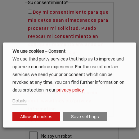
Su consentimiento
*
Doy mi consentimiento para que
mis datos sean almacenados para
procesar mi solicitud. Puedo
revocar mi consentimiento en
cualquier momento enviando un
We use cookies – Consent
correo electrónico a
We use third party services that help us to improve and
info@lindy.com. Puede encontrar
optimize our online experience. For the use of certain
información conforme al Art. 13
services we need your prior consent which can be
del RGPD sobre el tratamiento de
revoked at any time. You can find further information on
sus datos personales en el marco
data protection in our
privacy policy
de nuestra relación comercial
Details
aquí: www.lindy.eu/privacy-
information.
Allow all cookies
Save settings
CAPTCHA