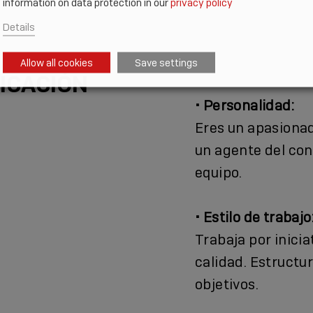
information on data protection in our
privacy policy
Details
Allow all cookies
Save settings
FICACIÓN
• Personalidad:
Eres un apasionad
un agente del con
equipo.
• Estilo de trabajo
Trabaja por inicia
calidad. Estructu
objetivos.