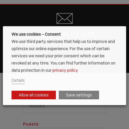
SOLICITUD DE CITA
We use cookies – Consent
We use third party services that help us to improve and
optimize our online experience. For the use of certain
services we need your prior consent which can be
revoked at any time. You can find further information on
CLOSE
data protection in our
privacy policy
Details
Nombre
*
Allow all cookies
Save settings
Puesto