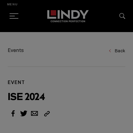
MENU
SKIP
TO
Events
Back
CONTENT
EVENT
ISE 2024
Copy
Facebook
Twitter
Email
Link