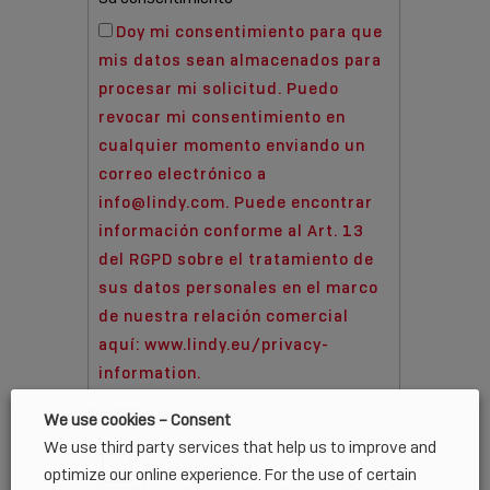
Doy mi consentimiento para que
mis datos sean almacenados para
procesar mi solicitud. Puedo
revocar mi consentimiento en
cualquier momento enviando un
correo electrónico a
info@lindy.com. Puede encontrar
información conforme al Art. 13
del RGPD sobre el tratamiento de
sus datos personales en el marco
de nuestra relación comercial
aquí: www.lindy.eu/privacy-
information.
CAPTCHA
We use cookies – Consent
We use third party services that help us to improve and
optimize our online experience. For the use of certain