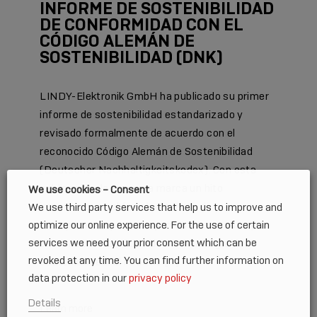
INFORME DE SOSTENIBILIDAD
DE CONFORMIDAD CON EL
CÓDIGO ALEMÁN DE
SOSTENIBILIDAD (DNK)
LINDY-Elektronik GmbH ha publicado su primer
informe de sostenibilidad estandarizado y
revisado formalmente de acuerdo con el
reconocido Código Alemán de Sostenibilidad
(Deutscher Nachhaltigkeitskodex). Con esta
publicación, la empresa marca un hito
We use cookies – Consent
importante en el fortalecimiento de la
We use third party services that help us to improve and
optimize our online experience. For the use of certain
transparencia para sus partes interesadas y en
services we need your prior consent which can be
el avance sistemático de su estrategia de
revoked at any time. You can find further information on
sostenibilidad. El informe […]
data protection in our
privacy policy
Details
Learn more