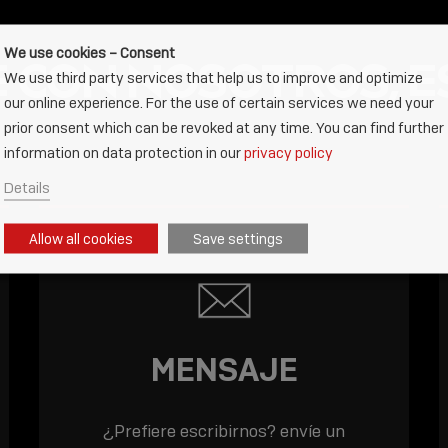
We use cookies – Consent
 CON NOSOTROS, ES
We use third party services that help us to improve and optimize
our online experience. For the use of certain services we need your
prior consent which can be revoked at any time. You can find further
information on data protection in our
privacy policy
Details
Allow all cookies
Save settings
MENSAJE
¿Prefiere escribirnos? envíe un