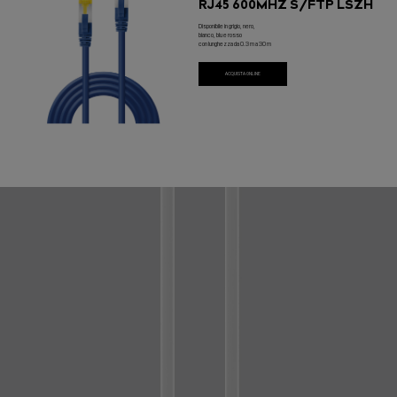
RJ45 600MHZ S/FTP LSZH
Disponibile in grigio, nero,
bianco, blu e rosso
con lunghezza da 0.3 m a 30 m
ACQUISTA ONLINE