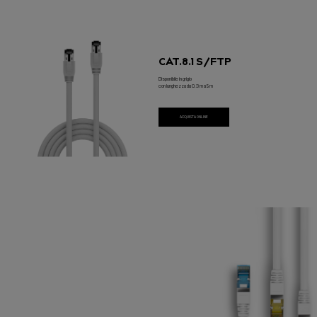
CAT.8.1 S/FTP
Disponibile in grigio
con lunghezza da 0.3 m a 5 m
ACQUISTA ONLINE