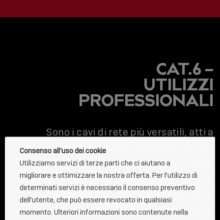
CAT.6 –
UTILIZZI
PROFESSIONALI
Sono i cavi di rete più versatili, atti a
soddisfare le esigenze più ambiziose del
Consenso all’uso dei cookie
settore professionale. Trovano un ottimo
Utilizziamo servizi di terze parti che ci aiutano a
migliorare e ottimizzare la nostra offerta. Per l'utilizzo di
impiego anche per installazioni di medie e
determinati servizi è necessario il consenso preventivo
grandi dimensioni con elevato carico di
dell'utente, che può essere revocato in qualsiasi
rete, comprese applicazioni come lo
momento. Ulteriori informazioni sono contenute nella