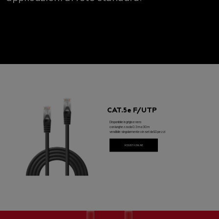
CAT.5e F/UTP
Disponibile in grigio e nero
con lunghezza da 0.3 m a 30 m
vendibile singolarmente o in set da 50 pezzi
ACQUISTA ONLINE