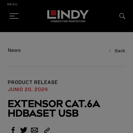
MENU
SKIP
TO
News
Back
CONTENT
PRODUCT RELEASE
JUNIO 20, 2024
EXTENSOR CAT.6A
HDBASET USB
Copy