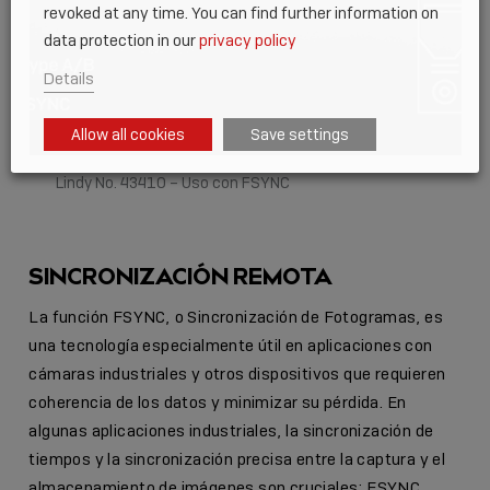
revoked at any time. You can find further information on
data protection in our
privacy policy
Details
Allow all cookies
Save settings
Lindy No. 43410 – Uso con FSYNC
SINCRONIZACIÓN REMOTA
La función FSYNC, o Sincronización de Fotogramas, es
una tecnología especialmente útil en aplicaciones con
cámaras industriales y otros dispositivos que requieren
coherencia de los datos y minimizar su pérdida. En
algunas aplicaciones industriales, la sincronización de
tiempos y la sincronización precisa entre la captura y el
almacenamiento de imágenes son cruciales; FSYNC