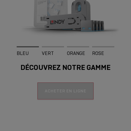
BLEU
VERT
ORANGE
ROSE
DÉCOUVREZ NOTRE GAMME
BLANC
ACHETER EN LIGNE