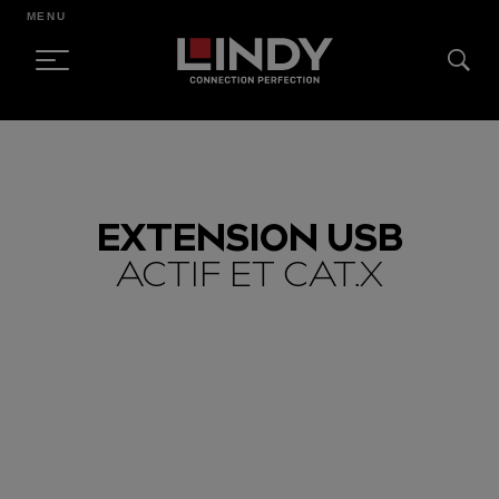
MENU
SKIP
TO
CONTENT
EXTENSION USB
ACTIF ET CAT.X