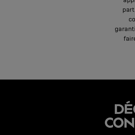
app
part
co
garanti
fair
DÉ
CON