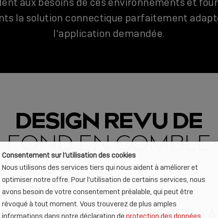
ent aux besoins de ces environnements et four
ents la solution connectique parfaitement adapt
l’application demandée.
DESIGN REVU DE
FOND EN COMBLE
Consentement sur l’utilisation des cookies
Nous utilisons des services tiers qui nous aident à améliorer et
optimiser notre offre. Pour l'utilisation de certains services, nous
avons besoin de votre consentement préalable, qui peut être
révoqué à tout moment. Vous trouverez de plus amples
LA
PLACER LA
informations dans notre déclaration de
protection des données