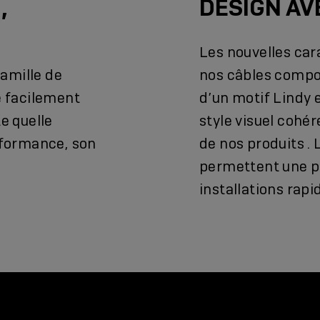
,
DESIGN AV
Les nouvelles car
amille de
nos câbles compo
e facilement
d’un motif Lindy 
e quelle
style visuel cohé
rformance, son
de nos produits .
permettent une pr
installations rapi