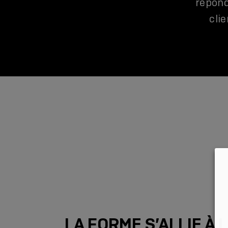
répond
cli
LA FORME S’ALLIE À 