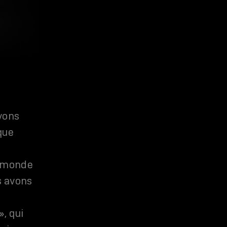
vons
que
n monde
s avons
, qui