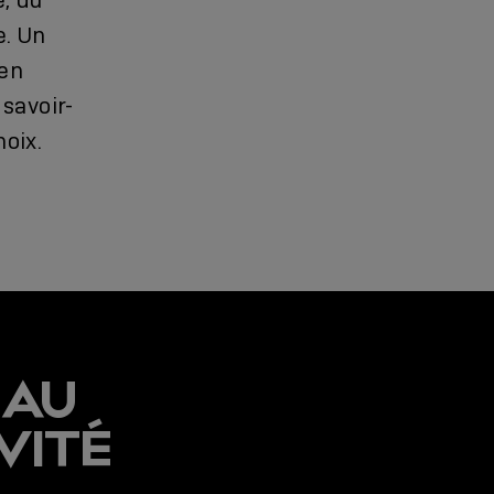
, du
e. Un
 en
 savoir-
hoix.
EAU
VITÉ