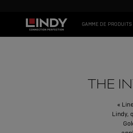
GAMME DE PRODUITS
SKIP
TO
CONTENT
THE I
« Lin
Lindy, 
Gol