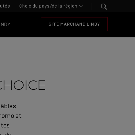
utés
INDY
SITE MARCHAND LINDY
CHOICE
câbles
Cromo et
ntes