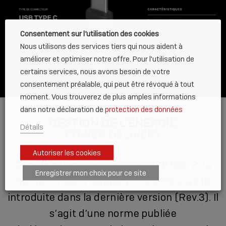
Consentement sur l’utilisation des cookies
Nous utilisons des services tiers qui nous aident à
améliorer et optimiser notre offre. Pour l'utilisation de
certains services, nous avons besoin de votre
consentement préalable, qui peut être révoqué à tout
moment. Vous trouverez de plus amples informations
dans notre déclaration de
protection des données
GESTION DE L’ÉNERGIE
Détails
POWER DELIVERY
Autoriser les cookies
Dans le sillage de la version USB Gen 2, la
Enregistrer mon choix pour ce site
norme « Power Delivery » ou « PD », a été
introduite dans la dernière version (Rev.3). Il
s’agit d’une norme publiée