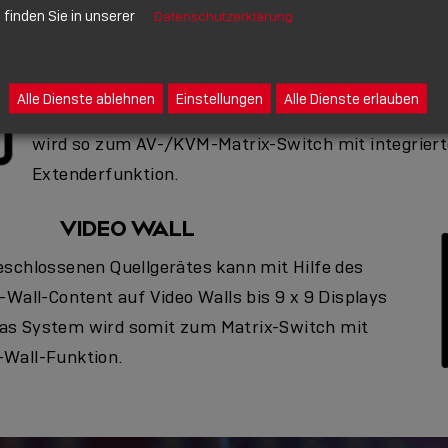
finden Sie in unserer
Datenschutzerklärung
Ein oder mehrere HDMI®-Quellgeräte und mehrere 
über einen LAN-Switch zu einem AV-Netzwerk ver
zusätzlich ins LAN eingebundenen Controller kann d
Alle Dienste ablehnen
Einstellungen
Alle Dienste erlauben
Quelle bedarfsweise auf jedes Display geschaltet 
wird so zum AV-/KVM-Matrix-Switch mit integriert
Extenderfunktion.
VIDEO WALL
eschlossenen Quellgerätes kann mit Hilfe des
o-Wall-Content auf Video Walls bis 9 x 9 Displays
Das System wird somit zum Matrix-Switch mit
-Wall-Funktion.