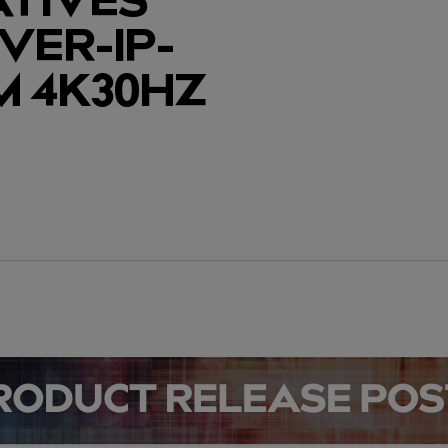
VER-IP-
M 4K30HZ
eren