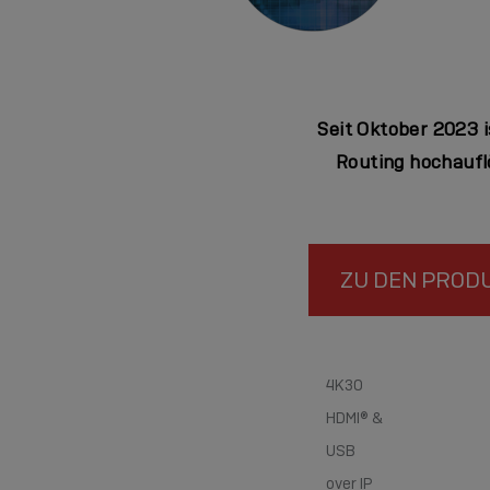
Seit Oktober 2023 
Routing hochauf
ZU DEN PROD
4K30
HDMI® &
USB
over IP