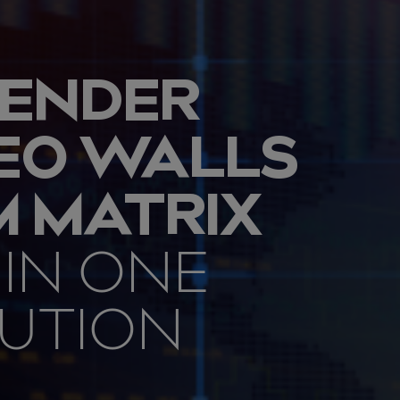
ENDER
EO WALLS
 MATRIX
 IN ONE
UTION