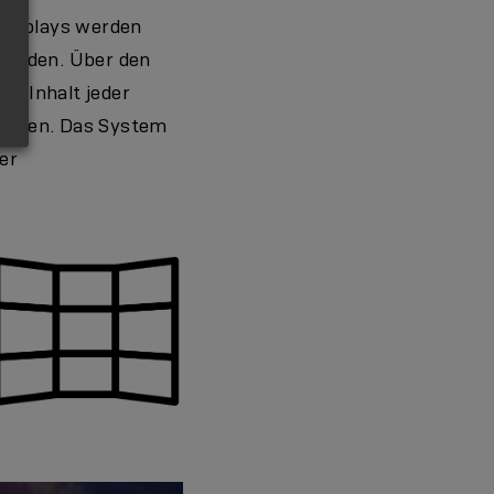
Displays werden
bunden. Über den
er Inhalt jeder
werden. Das System
er