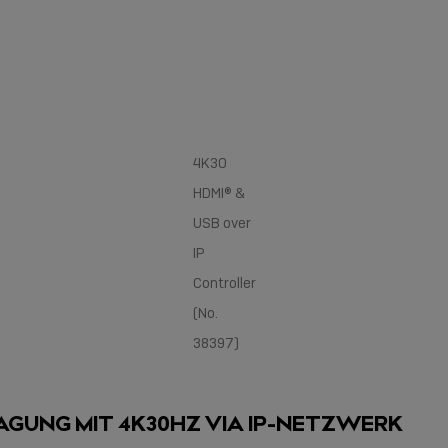
4K30
HDMI® &
USB over
IP
Controller
(No.
38397)
AGUNG MIT 4K30HZ VIA IP-NETZWERK