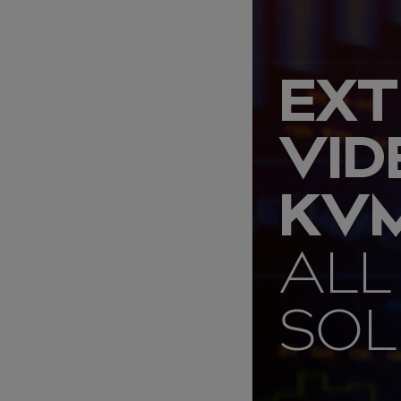
EXT
VID
KVM
ALL
SOL