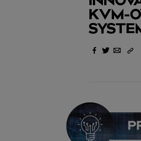
KVM-O
SYSTE
Link
Facebook
Twitter
Email
kopi