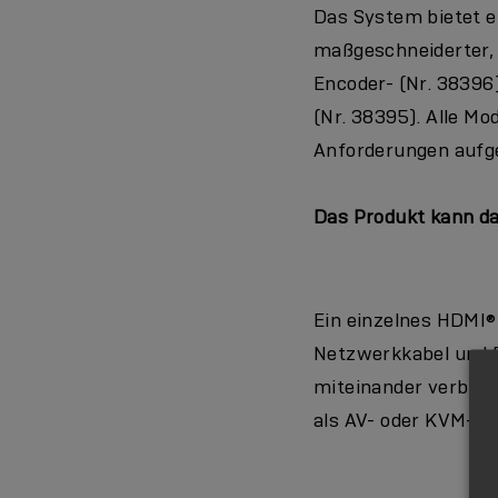
Das System bietet ei
maßgeschneiderter, 
Encoder- (Nr. 38396
(Nr. 38395). Alle Mo
Anforderungen aufge
Das Produkt kann d
Ein einzelnes HDMI®-
Netzwerkkabel und D
miteinander verbund
als AV- oder KVM-E