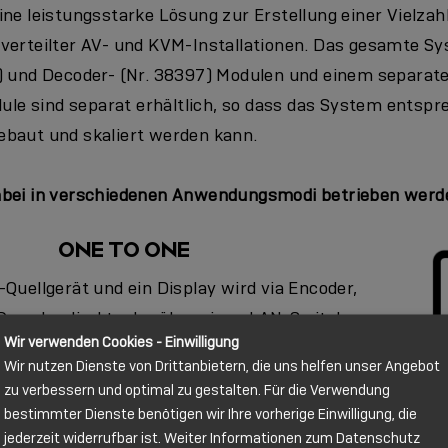
ne leistungsstarke Lösung zur Erstellung einer Vielzah
verteilter AV- und KVM-Installationen. Das gesamte S
) und Decoder- (Nr. 38397) Modulen und einem separate
dule sind separat erhältlich, so dass das System entsp
baut und skaliert werden kann.
abei in verschiedenen Anwendungsmodi betrieben werd
ONE TO ONE
Quellgerät und ein Display wird via Encoder,
ecoder direkt oder über einen LAN-Switch
Wir verwenden Cookies - Einwilligung
en. Das System fungiert in dieser Konstellation
Wir nutzen Dienste von Drittanbietern, die uns helfen unser Angebot
xtender mit Übertragungsmedium IP-Netzwerk.
zu verbessern und optimal zu gestalten. Für die Verwendung
bestimmter Dienste benötigen wir Ihre vorherige Einwilligung, die
ONE TO MANY / MANY TO MANY
jederzeit widerrufbar ist. Weiter Informationen zum Datenschutz