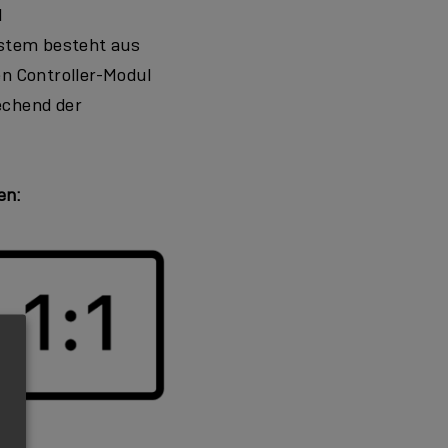
l
ystem besteht aus
n Controller-Modul
rechend der
en: