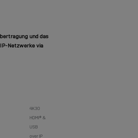
Übertragung und das
IP-Netzwerke via
4K30
HDMI® &
USB
over IP