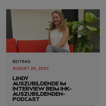
USB C
USB-C ÜBER LANGE
BEITRAG
DISTANZEN: AKTIVE
AUGUST 25, 2021
USB-C-KABEL FÜR
STABILE 10 GBIT/S BIS
LINDY
15 M
AUSZUBILDENDE IM
INTERVIEW BEIM IHK-
Sho
AUSZUBILDENDEN-
shar
PODCAST
icon