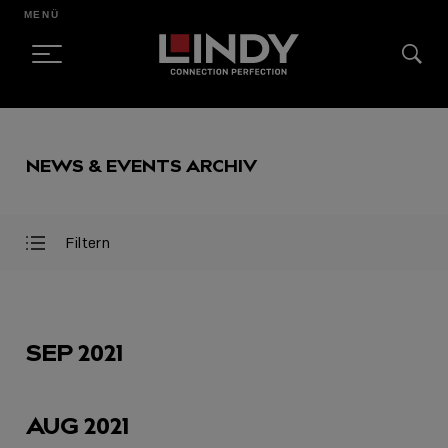
MENÜ
SKIP
TO
NEWS & EVENTS ARCHIV
CONTENT
Filtern
Filter
Filter
öffnen
schließen
AUSGEWÄHLT
SEP 2021
AUG 2021